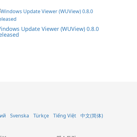
indows Update Viewer (WUView) 0.8.0
eleased
кий
Svenska
Türkçe
Tiếng Việt
中文(简体)