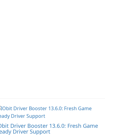
and doctor-approved
ndscapes.
articles.
Obit Driver Booster 13.6.0: Fresh Game
eady Driver Support