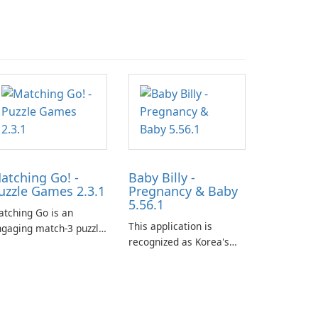
atching Go! -
Baby Billy -
uzzle Games 2.3.1
Pregnancy & Baby
5.56.1
tching Go is an
This application is
gaging match-3 puzzle
recognized as Korea's
me that invites
leading free platform for
ayers to join Chloe and
pregnancy and baby
r charming corgi,
tracking, offering
lie, on an adventurous
essential healthcare tips
urney across diverse