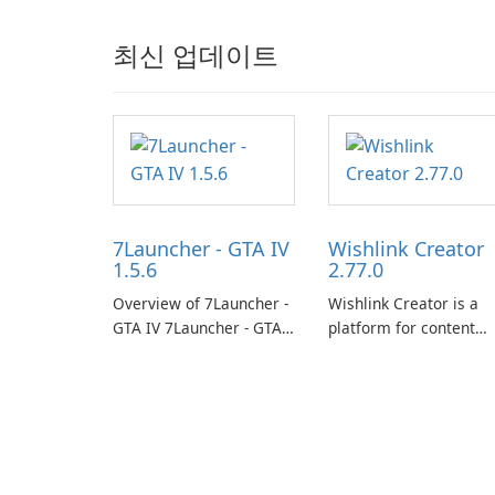
최신 업데이트
7Launcher - GTA IV
Wishlink Creator
1.5.6
2.77.0
Overview of 7Launcher -
Wishlink Creator is a
GTA IV 7Launcher - GTA
platform for content
IV is a specialized
creators designed to
software application
monetize their work
designed to optimize the
through built-in brand
gaming experience for
partnerships and
Grand Theft Auto IV.
integrated tools for
content distribution an