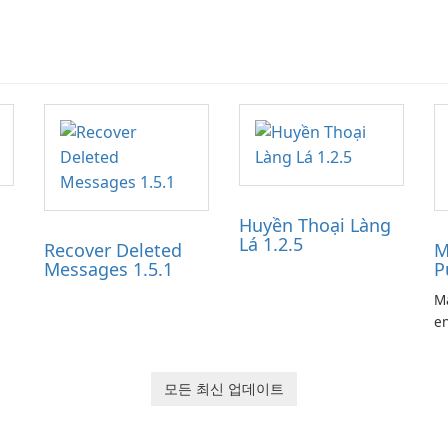
Huyền Thoại Làng
Lá 1.2.5
Recover Deleted
M
Messages 1.5.1
P
Ma
en
ga
pl
he
모든 최신 업데이트
Ol
d
jo