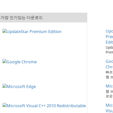
가장 인기있는 다운로드
Upd
Pr
Edi
Upd
Pre
으로
Goo
최신
하는
Ch
때보
빠르
다!
웹 
Mic
웹 
로운
Mic
Vis