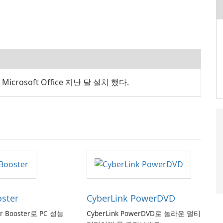
 Microsoft Office 지난 달 설치 했다.
oster
CyberLink PowerDVD
er Booster로 PC 성능
CyberLink PowerDVD로 놀라운 멀티