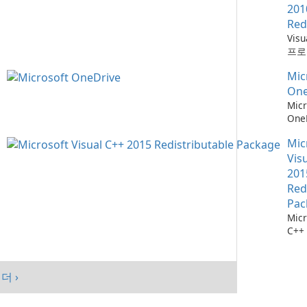
201
Red
Vis
프로
위한
Mic
소
One
Micr
One
관리
Mic
Vis
201
Red
Pac
Micr
C++
가능
스템
시키
더 ›